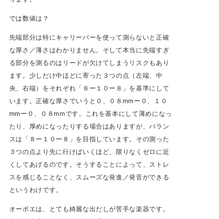
では数値は？
先端部分は特にキャリーパーを使って測らないと正確
な厚さ／薄さはわかりません。そして本当に先端すぎ
る部分を測るのはリードが欠けてしまうリスクもあり
ます。少しだけ中ほどに寄った３つの点（左端、中
央、右端）をそれぞれ「８ー１０ー８」を基準にして
います。正確な厚さでいうと０、０８mmー０、１０
mmー０、０８mmです。これを基本にして薄めになっ
たり、厚めになったりする場合はありますが、バラン
スは「８ー１０ー８」を目指しています。その測った
３つの点より先に行けばいくほど、限りなくゼロに近
くしてあげるのです。そうすることによって、ストレ
スを感じることなく、スムーズな発進／発音ができる
というわけです。
オーボエは、とても綺麗な出だしが苦手な楽器です。