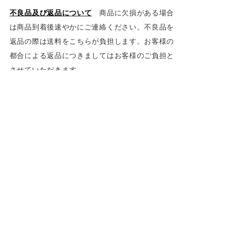
不良品及び返品について
商品に欠損がある場合
は商品到着後速やかにご連絡ください。不良品を
返品の際は送料をこちらが負担します。お客様の
都合による返品につきましてはお客様のご負担と
させていただきます。
調整について
できる限りお客様のご希望にそえ
るオーボエリードの提供を目指していますが、調
整（吹き心地、重さ、軽さの変更等）が必要でお
客様ご自身で調整される場合はお知らせくださ
い。できる限りのアドバイスができます。