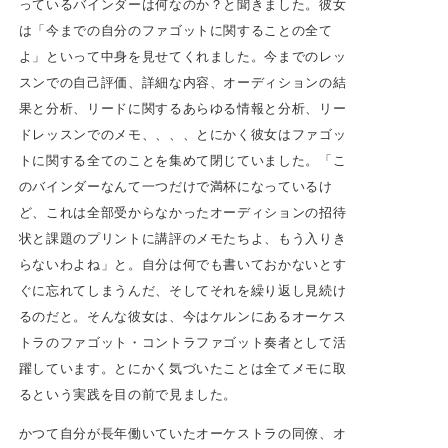
っているバインダーは何なのか？と聞きました。彼女
は「今までの自分のファゴットに関することの全て
よ」といって中身を見せてくれました。今までのレッ
スンでの自己評価、詳細な内容、オーディションの結
果と分析、リードに関するあらゆる情報と分析、リー
ドレッスンでのメモ、、、、とにかく彼女はファゴッ
トに関する全てのことを集めて閉じていました。「こ
のバインダーなんて一つだけで満杯になっているけ
ど、これは全部受からなかったオーディションの招待
状と課題のプリントに講評のメモたちよ、もう入りき
らないわよね」と。自分は何でも書いておかないとす
ぐに忘れてしまうんだ、そしてそれを繰り返し見続け
るのだと。そんな彼女は、今はケルンにあるオーケス
トラのファゴット・コントラファゴット奏者として活
躍しています。とにかく気づいたことは全てメモに取
るという実践を目の前で見ました。
かつて自分が長年働いていたオーケストラの同僚、オ