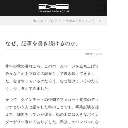
オーダーメイド オーボエリー
Home
ブログ
オーボエを吹くということ
ド アトリエ KOZUKI 一人ひと
りに合ったリードを
なぜ、記事を書き続けるのか。
2020.12.31
昨年の秋の暮れごろ、このホームページを立ち上げて
色々なことをブログの記事として書き続けてきまし
た。なぜやっているのだろう、なぜ続けていくのだろ
う、少し考えてみました。
かつて、クインテットの仲間でファゴット奏者のディ
アナという人と話をした時のことです。卒業試験を控
えて、練習をしていた彼女、机の上には大きなバイン
ダーが３つ置いてありました。私はこのパンパンにな