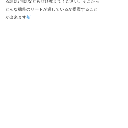
る課題/問題などもぜひ教えてください。そこから
どんな機能のリードが適しているか提案すること
が出来ます
今日はこの辺で...Viel Spass und Freude am
musizieren! 音楽に楽しみと喜びを
オーボエを吹くということ 一覧