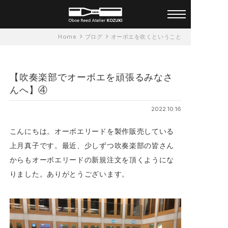
オーダーメイド オーボエリー
Home
ブログ
オーボエを吹くということ
ド アトリエ KOZUKI 一人ひと
りに合ったリードを
【吹奏楽部でオーボエを頑張るみなさ
んへ】④
2022.10.16
こんにちは。オーボエリードを製作販売している
上月真子です。最近、少しずつ吹奏楽部の皆さん
からもオーボエリードの新規注文を頂くようにな
りました。ありがとうございます。