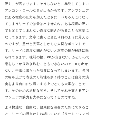
圧力」が高まります。そうしないと、暴発してしまい
アンコントロールな音が出るからです。アンブシュア
にある程度の圧力を加えたときに、ぺちゃんこになっ
てしまうリードでは音は出ませんね。ある程度の圧力
でも閉じてしまわない適度な開きがあることも重要に
なってきます。文章に書くと当たり前のように見える
のですが、意外と見落としがちな大切なポイントで
す。リードに適度な開きがないと演奏の幅が極端に限
られてきます。強弱の幅、PPが出せない、かといって
息をしっかり吹き込むこともできないので ffも出せ
ない、中庸に限られた演奏になってしまいます。強弱
の幅を広げて表現の可能性を多く持つことは自分の演
奏をより自由に快適にする上でとても大事なことで
す。そのための適度な開き、そしてそれを支えるアン
ブシュアの筋力も大事になってくるのですね。
より快適な、自由な、健康的な演奏のためにできるこ
と、リードの視点からお話している【リード・ワンポ