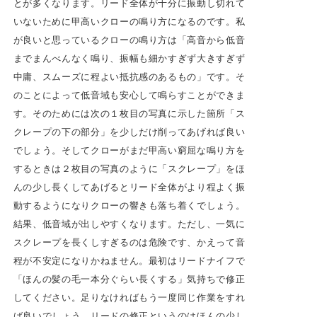
とが多くなります。リード全体が十分に振動し切れて
いないために甲高いクローの鳴り方になるのです。私
が良いと思っているクローの鳴り方は「高音から低音
までまんべんなく鳴り、振幅も細かすぎず大きすぎず
中庸、スムーズに程よい抵抗感のあるもの」です。そ
のことによって低音域も安心して鳴らすことができま
す。そのためには次の１枚目の写真に示した箇所「ス
クレープの下の部分」を少しだけ削ってあげれば良い
でしょう。そしてクローがまだ甲高い窮屈な鳴り方を
するときは２枚目の写真のように「スクレープ」をほ
んの少し長くしてあげるとリード全体がより程よく振
動するようになりクローの響きも落ち着くでしょう。
結果、低音域が出しやすくなります。ただし、一気に
スクレープを長くしすぎるのは危険です、かえって音
程が不安定になりかねません。最初はリードナイフで
「ほんの髪の毛一本分ぐらい長くする」気持ちで修正
してください。足りなければもう一度同じ作業をすれ
ば良いでしょう。リードの修正というのはほんの少し