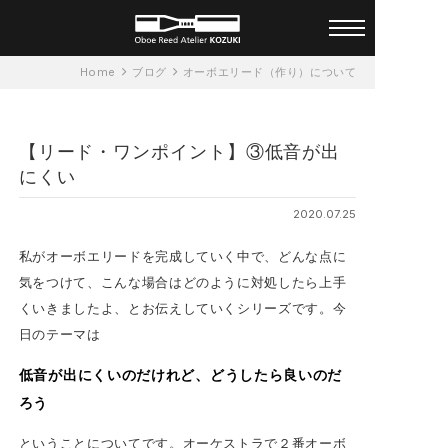
オーダーメイド オーボエリー
Home
ブログ
オーボエリード（作り）について
ド アトリエ KOZUKI 一人ひと
りに合ったリードを
【リード・ワンポイント】③低音が出
にくい
2020.07.25
私がオーボエリードを完成していく中で、どんな点に
気をつけて、こんな場合はどのように対処したら上手
くいきましたよ、とお伝えしていくシリーズです。今
日のテーマは
低音が出にくいのだけれど、どうしたら良いのだ
ろう
ということについてです。オーケストラで２番オーボ