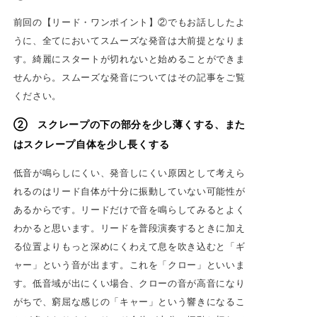
前回の【リード・ワンポイント】②でもお話ししたよ
うに、全てにおいてスムーズな発音は大前提となりま
す。綺麗にスタートが切れないと始めることができま
せんから。スムーズな発音についてはその記事をご覧
ください。
②
スクレープの下の部分を少し薄くする、また
はスクレープ自体を少し長くする
低音が鳴らしにくい、発音しにくい原因として考えら
れるのはリード自体が十分に振動していない可能性が
あるからです。リードだけで音を鳴らしてみるとよく
わかると思います。リードを普段演奏するときに加え
る位置よりもっと深めにくわえて息を吹き込むと「ギ
ャー」という音が出ます。これを「クロー」といいま
す。低音域が出にくい場合、クローの音が高音になり
がちで、窮屈な感じの「キャー」という響きになるこ