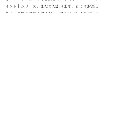
イント】シリーズ。まだまだあります。どうぞお楽し
みに。最後まで読んでくださってありがとうございま
す。
Viel Spass und Freude am musizieren! 音楽に
楽しみと喜びを★
（２０２０年７月２５日）
オーボエリード（作り）について 一覧