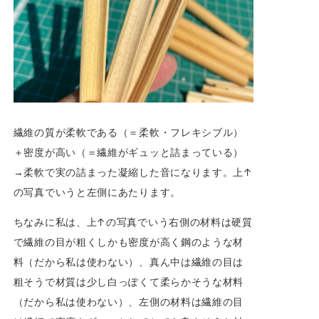
繊維の質が柔軟である（＝柔軟・フレキシブル）
＋密度が高い（＝繊維がギュッと詰まっている）
→柔軟で実の詰まった凝縮した音になります。上↑
の写真でいうと左側にあたります。
ちなみに私は、上↑の写真でいう右側の材料は硬質
で繊維の目が粗くしかも密度が高く鋼のような材
料（だから私は使わない）、真ん中は繊維の目は
粗そうで材質は少し白っぽくて柔らかそうな材料
（だから私は使わない）、左側の材料は繊維の目