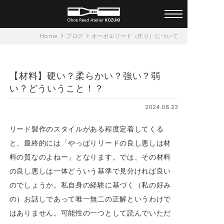
オーダーメイド オーボエリー
Home
ブログ
オーボエリード（作り）について
ド アトリエ KOZUKI 一人ひと
りに合ったリードを
【材料】硬い？柔らかい？強い？弱
い？どういうこと！？
2024.08.23
リード製作のスタイルがある程度定着してくる
と、最終的には「やっぱりリードの良し悪しは材
料の質なのよねー」となります。では、その材料
の良し悪しは一体どういう基準で見分ければ良い
のでしょうか。私自身の経験に基づく（私の好み
の）お話しであって唯一無二の正解というわけで
はありません。可能性の一つとして読んでいただ