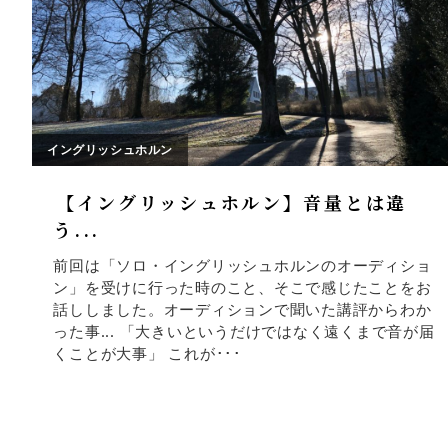
イングリッシュホルン
【イングリッシュホルン】音量とは違
う...
前回は「ソロ・イングリッシュホルンのオーディショ
ン」を受けに行った時のこと、そこで感じたことをお
話ししました。オーディションで聞いた講評からわか
った事... 「大きいというだけではなく遠くまで音が届
くことが大事」 これが･･･